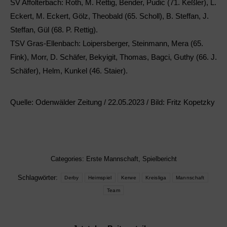
SV Affolterbach:
Roth, M. Rettig, Bender, Pudic (71. Keßler), L.
Eckert, M. Eckert, Gölz, Theobald (65. Scholl), B. Steffan, J.
Steffan, Gül (68. P. Rettig).
TSV Gras-Ellenbach:
Loipersberger, Steinmann, Mera (65.
Fink), Morr, D. Schäfer, Bekyigit, Thomas, Bagci, Guthy (66. J.
Schäfer), Helm, Kunkel (46. Staier).
Quelle: Odenwälder Zeitung / 22.05.2023 / Bild: Fritz Kopetzky
Categories:
Erste Mannschaft
,
Spielbericht
Schlagwörter:
Derby
Heimspiel
Kerwe
Kreisliga
Mannschaft
Team