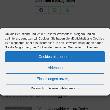
Jetzt den Beitrag teilen
Share
Share
Share
on
on
on
Facebook
WhatsApp
X
Kommentarnavigation
Um die Benutzerfreundlichkeit unserer Webseite zu steigern und zu
optimieren, benutzen wir Cookies. Sie haben die Möglichkeit, alle Cookies
ZURÜCK
zu akzeptieren, oder einzuschränken. In den Browsereinstellungen haben
Affolterbach ist in Feierlaune
Vorheriger
Sie die Möglichkeit, die Cookies der besuchten Webseiten zu löschen.
Beitrag:
Cookies akzeptieren
NÄCHSTES
Mit WC-Reiniger gebadet
Nächster
Ablehnen
Beitrag:
Einstellungen anzeigen
Datenschutz
Datenschutz
Impressum
Weitere Beiträge
1:1 im Überwälder A-Liga-Derby