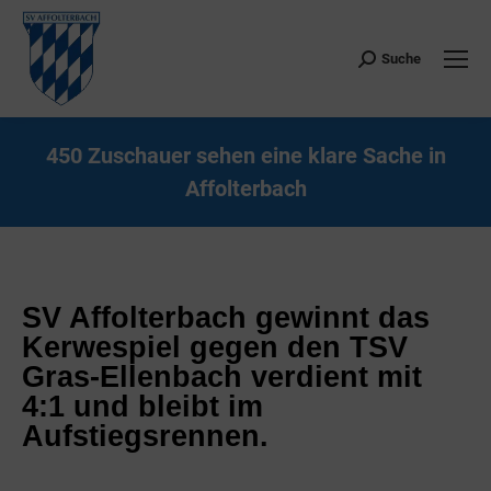
Suche
Search:
450 Zuschauer sehen eine klare Sache in
Affolterbach
Sie befinden sich hier:
SV Affolterbach gewinnt das
Kerwespiel gegen den TSV
Gras-Ellenbach verdient mit
4:1 und bleibt im
Aufstiegsrennen.