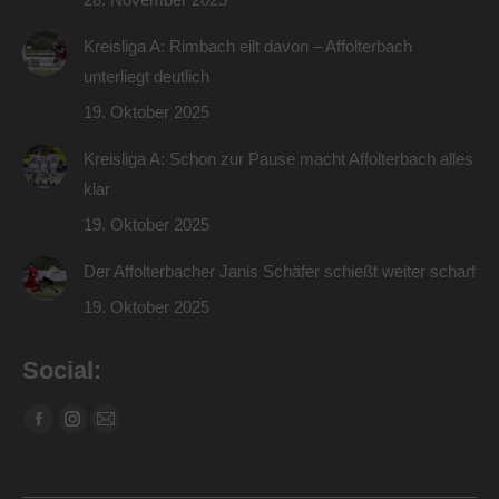
Kreisliga A: Rimbach eilt davon – Affolterbach
unterliegt deutlich
19. Oktober 2025
Kreisliga A: Schon zur Pause macht Affolterbach alles
klar
19. Oktober 2025
Der Affolterbacher Janis Schäfer schießt weiter scharf
19. Oktober 2025
Social:
Finden Sie uns auf:
Facebook
Instagram
E-
page
page
Mail
opens
opens
page