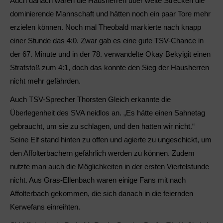
Auch danach waren die Hausherren über weite Strecken die
dominierende Mannschaft und hätten noch ein paar Tore mehr
erzielen können. Noch mal Theobald markierte nach knapp
einer Stunde das 4:0. Zwar gab es eine gute TSV-Chance in
der 67. Minute und in der 78. verwandelte Okay Bekyigit einen
Strafstoß zum 4:1, doch das konnte den Sieg der Hausherren
nicht mehr gefährden.
Auch TSV-Sprecher Thorsten Gleich erkannte die
Überlegenheit des SVA neidlos an. „Es hätte einen Sahnetag
gebraucht, um sie zu schlagen, und den hatten wir nicht.“
Seine Elf stand hinten zu offen und agierte zu ungeschickt, um
den Affolterbachern gefährlich werden zu können. Zudem
nutzte man auch die Möglichkeiten in der ersten Viertelstunde
nicht. Aus Gras-Ellenbach waren einige Fans mit nach
Affolterbach gekommen, die sich danach in die feiernden
Kerwefans einreihten.