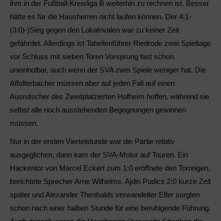
ihm in der Fußball-Kreisliga B weiterhin zu rechnen ist. Besser
hätte es für die Hausherren nicht laufen können. Der 4:1-
(3:0)-)Sieg gegen den Lokalrivalen war zu keiner Zeit
gefährdet. Allerdings ist Tabellenführer Riedrode zwei Spieltage
vor Schluss mit sieben Toren Vorsprung fast schon
uneinholbar, auch wenn der SVA zwei Spiele weniger hat. Die
Affolterbacher müssen aber auf jeden Fall auf einen
Ausrutscher des Zweitplatzierten Hofheim hoffen, während sie
selbst alle noch ausstehenden Begegnungen gewinnen
müssen.
Nur in der ersten Viertelstunde war die Partie relativ
ausgeglichen, dann kam der SVA-Motor auf Touren. Ein
Hackentor von Marcel Eckert zum 1:0 eröffnete den Torreigen,
berichtete Sprecher Arne Wilhelms. Ajdin Pudics 2:0 kurze Zeit
später und Alexander Theobalds verwandelter Elfer sorgten
schon nach einer halben Stunde für eine beruhigende Führung.