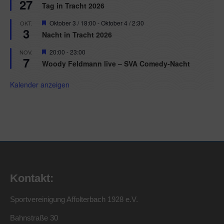
27
Tag in Tracht 2026
Hervorgehoben
Oktober 3 / 18:00
-
Oktober 4 / 2:30
OKT.
3
Nacht in Tracht 2026
Hervorgehoben
20:00
-
23:00
NOV.
7
Woody Feldmann live – SVA Comedy-Nacht
Kalender anzeigen
Kontakt:
Sportvereinigung Affolterbach 1928 e.V.
Bahnstraße 30