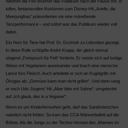
nahmen die Fire-Würmer das Publikum nach der Pause mit. In
tollen, fantasievollen Kostümen zum Disney-Hit „Arielle, die
Meerjungfrau“ präsentierten sie eine mitreißende
Tanzperformance – und sofort war das Publikum wieder voll
dabei.
Ein Herz für Tiere hat Prof. Dr. Grzimek zu Lebzeiten gezeigt.
In diese Rolle schlüpfte André Knapp, der gleich einmal
singend „Freispruch für Fett“ forderte. Er setzte sich auf lustige
Weise mit Vegetariern auseinander und brach eine närrische
Lanze fürs Fleisch. Auch arbeitete er sich an Kugelgrills mit
Ökogas ab: „Gemüse kann man nicht grillen“. Und dann sang
er noch Udo Jürgens’ Hit „Aber bitte mit Sahne“, umgetextet
auf „Ich glaub, des is a Veganer“.
Wenn es um Kinderfernsehen geht, darf das Sandmännchen
natürlich nicht fehlen. So kam das CCA-Männerballett auf die
Bühne. Als die Jungs zu der Techno-Version des „Mannes im