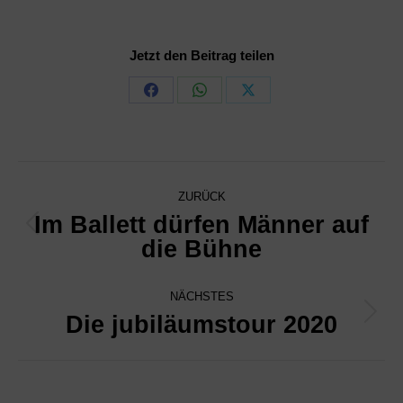
Jetzt den Beitrag teilen
Share
Share
Share
on
on
on
Facebook
WhatsApp
X
Kommentarnavigation
ZURÜCK
Im Ballett dürfen Männer auf
Vorheriger
die Bühne
Beitrag:
NÄCHSTES
Die jubiläumstour 2020
Nächster
Beitrag: