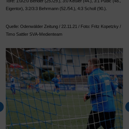
Tore:
1:0/2:0 Bender (25./29.), 3:0 Keßler (44.), 3:1 Pudic (48.,
Eigentor), 3:2/3:3 Behrmann (52./54.), 4:3 Scholl (90.).
Quelle: Odenwälder Zeitung / 22.11.21 / Foto: Fritz Kopetzky /
Timo Sattler SVA-Medienteam