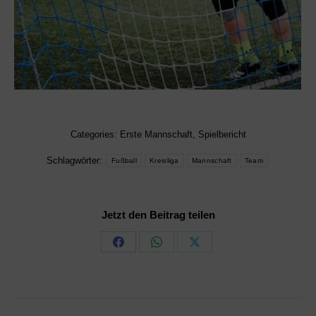
Categories:
Erste Mannschaft
,
Spielbericht
Schlagwörter:
Fußball
Kreisliga
Mannschaft
Team
Jetzt den Beitrag teilen
Share
Share
Share
on
on
on
Facebook
WhatsApp
X
Kommentarnavigation