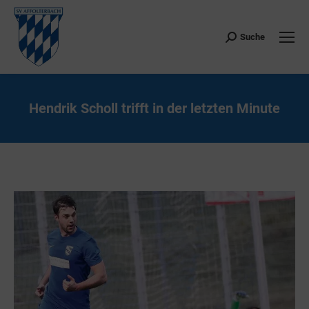
Suche
Search:
Hendrik Scholl trifft in der letzten Minute
Sie befinden sich hier: