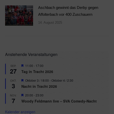
Aschbach gewinnt das Derby gegen
Affolterbach vor 400 Zuschauern
14. August 2025
Anstehende Veranstaltungen
Hervorgehoben
11:00
-
17:00
SEP.
27
Tag in Tracht 2026
Hervorgehoben
Oktober 3 / 18:00
-
Oktober 4 / 2:30
OKT.
3
Nacht in Tracht 2026
Hervorgehoben
20:00
-
23:00
NOV.
7
Woody Feldmann live – SVA Comedy-Nacht
Kalender anzeigen