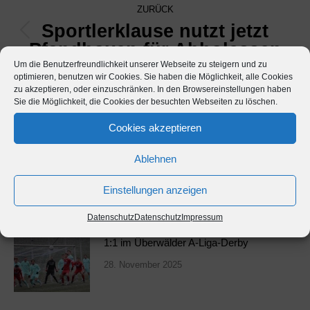
ZURÜCK
Sportlerklause nutzt jetzt
Vorheriger
Pfandboxen für Abholessen
Beitrag:
Um die Benutzerfreundlichkeit unserer Webseite zu steigern und zu
optimieren, benutzen wir Cookies. Sie haben die Möglichkeit, alle Cookies
NÄCHSTES
zu akzeptieren, oder einzuschränken. In den Browsereinstellungen haben
Sie die Möglichkeit, die Cookies der besuchten Webseiten zu löschen.
Affolterbach rennt 0:1 lange
Nächster
hinterher
Cookies akzeptieren
Beitrag:
Ablehnen
Einstellungen anzeigen
Weitere Beiträge
Datenschutz
Datenschutz
Impressum
1:1 im Überwälder A-Liga-Derby
28. November 2025