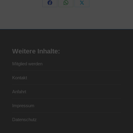
Share
Share
Share
on
on
on
Facebook
WhatsApp
X
Weitere Inhalte:
Mitglied werden
Kontakt
Anfahrt
Impressum
Datenschutz