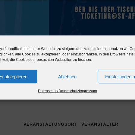
erfreundlichkeit unserer Webseite zu steigern und zu optimieren, benutzen wir Co
lichkeit, alle Cookies zu akzeptieren, oder einzuschränken. In den Browsereinst
chkeit, die Cookies der besuchten Webseiten zu löschen.
s akzeptieren
Ablehnen
Einstellungen 
Datenschutz
Datenschutz
Impressum
VERANSTALTUNGSORT
VERANSTALTER