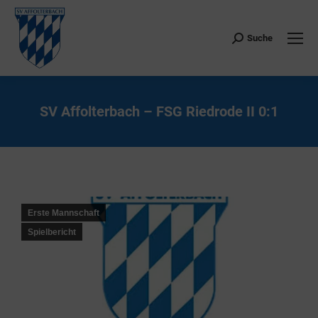
Suche
Search:
SV Affolterbach – FSG Riedrode II 0:1
Sie befinden sich hier:
Erste Mannschaft
Spielbericht