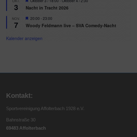
Hervorgehoben
Oktober 3 / 18:00
-
Oktober 4 / 2:30
OKT.
3
Nacht in Tracht 2026
Hervorgehoben
20:00
-
23:00
NOV.
7
Woody Feldmann live – SVA Comedy-Nacht
Kalender anzeigen
Kontakt:
Sportvereinigung Affolterbach 1928 e.V.
Bahnstraße 30
69483 Affolterbach