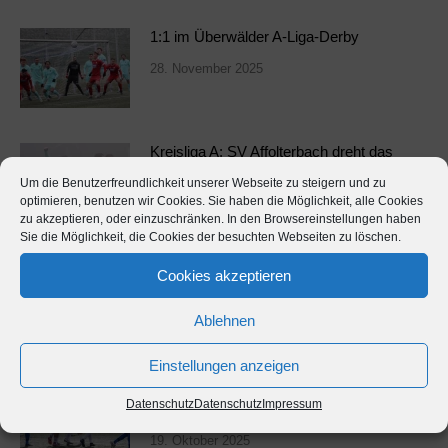
1:1 im Überwälder A-Liga-Derby
28. November 2025
Kreisliga A: SV Affolterbach dreht das
Derby in Hammelbach
Um die Benutzerfreundlichkeit unserer Webseite zu steigern und zu
optimieren, benutzen wir Cookies. Sie haben die Möglichkeit, alle Cookies
28. November 2025
zu akzeptieren, oder einzuschränken. In den Browsereinstellungen haben
Sie die Möglichkeit, die Cookies der besuchten Webseiten zu löschen.
Kreisliga A: Rimbach eilt davon –
Cookies akzeptieren
Affolterbach unterliegt deutlich
Ablehnen
19. Oktober 2025
Einstellungen anzeigen
Kreisliga A: Schon zur Pause macht
Datenschutz
Datenschutz
Impressum
Affolterbach alles klar
19. Oktober 2025