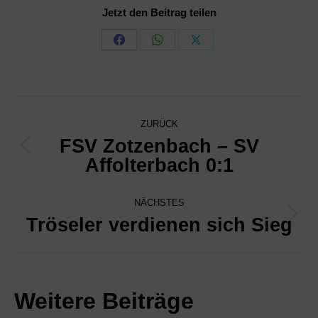
Jetzt den Beitrag teilen
Share
Share
Share
on
on
on
Facebook
WhatsApp
X
Kommentarnavigation
ZURÜCK
FSV Zotzenbach – SV
Vorheriger
Affolterbach 0:1
Beitrag:
NÄCHSTES
Tröseler verdienen sich Sieg
Nächster
Beitrag:
Weitere Beiträge