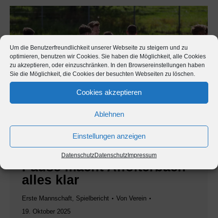
Um die Benutzerfreundlichkeit unserer Webseite zu steigern und zu
optimieren, benutzen wir Cookies. Sie haben die Möglichkeit, alle Cookies
zu akzeptieren, oder einzuschränken. In den Browsereinstellungen haben
Sie die Möglichkeit, die Cookies der besuchten Webseiten zu löschen.
Cookies akzeptieren
Ablehnen
Einstellungen anzeigen
Kreisliga A: Schon zur
Datenschutz
Datenschutz
Impressum
Pause macht Affolterbach
alles klar
Erste Mannschaft
,
Spielbericht
Von
Verein
19. Oktober 2025