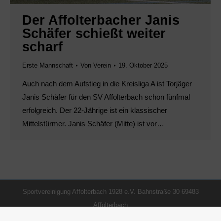
Der Affolterbacher Janis
Schäfer schießt weiter
scharf
Erste Mannschaft
Von
Verein
19. Oktober 2025
Auch nach dem Aufstieg in die Kreisliga A ist Torjäger
Janis Schäfer für den SV Affolterbach schon fünfmal
erfolgreich. Der 22-Jährige ist ein klassischer
Mittelstürmer. Janis Schäfer (Mitte) ist vor…
Sportvereinigung Affolterbach 1928 e.V. Bahnstraße 30 69483
Affolterbach
Footermenü